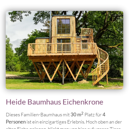
Heide Baumhaus Eichenkrone
2
Dieses Familien-Baumhaus mit
30 m
Platz für
4
Personen
ist ein einzigartiges Erlebnis. Hoch oben an der
alten Eiche gelegen, blickt man von hier auf unsere Tiere