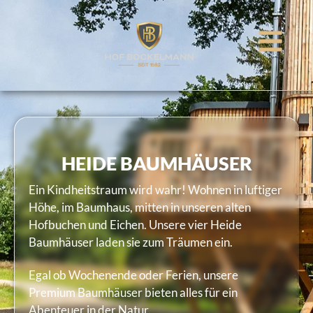
HEIDE BAUMHÄUSER
Ein Kindheitstraum wird wahr! Wohnen in luftiger
Höhe, im Baumhaus, mitten in unseren alten
Hofbuchen und Eichen. Unsere vier Heide
Baumhäuser laden sie zum Träumen ein.
Egal ob Wochenende oder Ferien, unsere
Premium Baumhäuser bieten alles für ein
Abenteuer in der Natur.