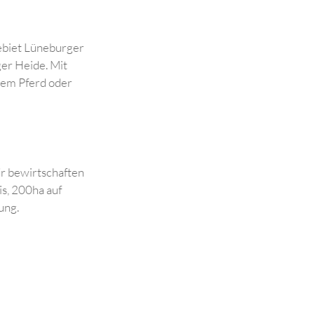
direkt im Naturschutzgebiet Lüneburger
gsziel in der Lüneburger Heide. Mit
Fuß, per Fahrrad, mit dem Pferd oder
egionale Produkte. Wir bewirtschaften
auen ca. 450ha Silomais, 200ha auf
heu und Rinderbeweidung.