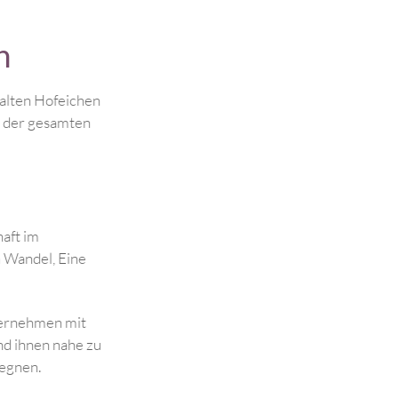
n
ben. Neben den vielen alten Hofeichen
rt auch zu den ältesten der gesamten
r Heide-Bauernwirtschaft im
schen Veränderungen im Wandel, Eine
vorstellbar.
ntensiven Tourismusunternehmen mit
Gästen zu verbinden und ihnen nahe zu
 Schöpfung ehrend begegnen.