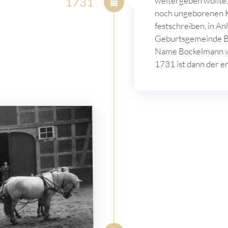
1731
weitergeben wollte, 
noch ungeborenen 
festschreiben, in An
Geburtsgemeinde Bo
Name Bockelmann wu
1731 ist dann der e