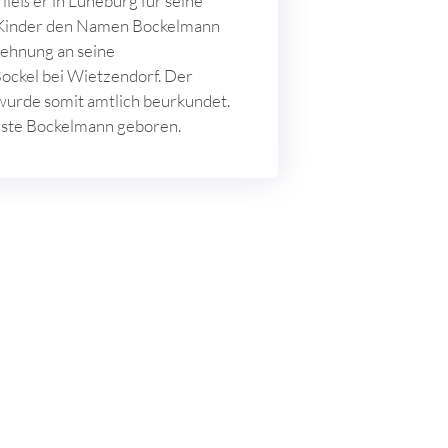
ließ er in Lüneburg für seine
Kinder den Namen Bockelmann
lehnung an seine
ckel bei Wietzendorf. Der
rde somit amtlich beurkundet.
rste Bockelmann geboren.