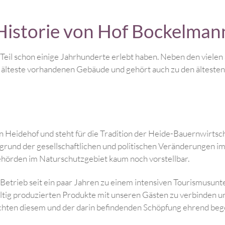
Historie von Hof Bockelman
alte Gebäude, die zum Teil schon einige Jahrhunderte erlebt ha
gjährigen Krieg das wohl älteste vorhandenen Gebäude und gehö
ten niedersächsischen Heidehof und steht für die Tradition de
hren steht der Hof aufgrund der gesellschaftlichen und politi
t ist von Seiten der Behörden im Naturschutzgebiet kaum noch 
entwickelt sich der Betrieb seit ein paar Jahren zu einem i
l ist es unsere nachhaltig produzierten Produkte mit unseren 
urschutzgebiet und möchten diesem und der darin befindenden