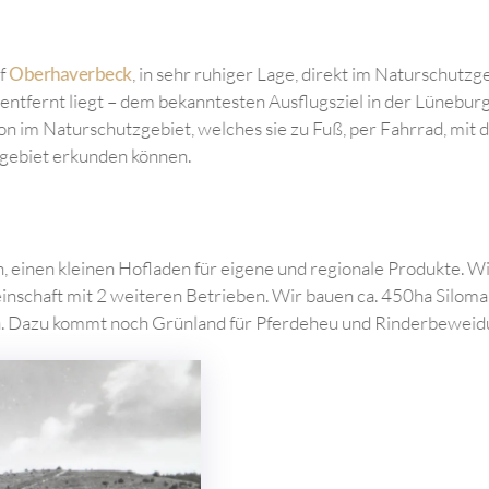
 dem kleinen Heidedorf
Oberhaverbeck
, in sehr ruhiger Lage, 
rg, der 3 km von uns entfernt liegt – dem bekanntesten Ausflu
hren, dann sind Sie schon im Naturschutzgebiet, welches sie zu 
großes Heide- und Waldgebiet erkunden können.
hnungen und Häusern, einen kleinen Hofladen für eigene und r
in einer Betriebsgemeinschaft mit 2 weiteren Betrieben. Wir b
0ha auf Zuckerrüben an. Dazu kommt noch Grünland für Pferde