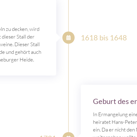
n zu decken, wird
1618 bis 1648
 dieser Stall der
eine. Dieser Stall
ude und gehört auch
neburger Heide.
Geburt des e
In Ermangelung ei
heiratet Hans-Peter 
ein. Da er nicht de